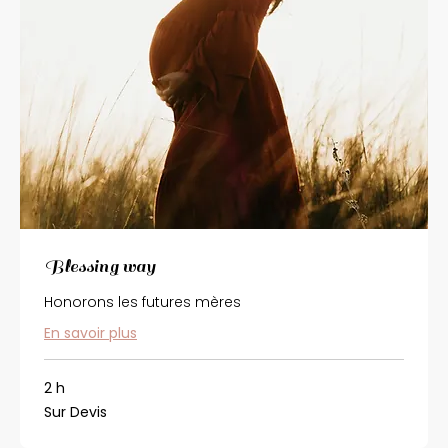
Blessing way
Honorons les futures mères
En savoir plus
2 h
Sur
Sur Devis
Devis