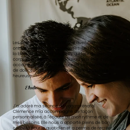
Les séances de Yoga prénatal avec Clémence
ont été extrêmement précieuses. De l'écoute, de
la bienveillance, des séances qui font du bien au
corps et à l'esprit... Je ne pouvais pas être mieux
accompagnée. Merci encore de ces parenthèses
de douceur qui ont contribué à une grossesse
heureuse.
Elodie
J'ai adoré ma séance de yoga prénatal.
Clémence m'a accompagné de façon
personnalisée, à l'écoute de mon rythme et de
mes besoins. Elle nous a apporté pleins de bon
conseils pour le quotidien et a permis de recréer