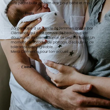
une petite bulle de bien être pour bébé et moi.
Anaïs
J'ai participé à un cercle de femmes animé par
Clémence qui a fait preuve de beaucoup de
douceur et de bienveillance. Le Lieu est super. Un
moment de sororité, de partage, d'écoute et de
tolérance bien agréable.
Merci Clémence pour ton accueil.
Camille